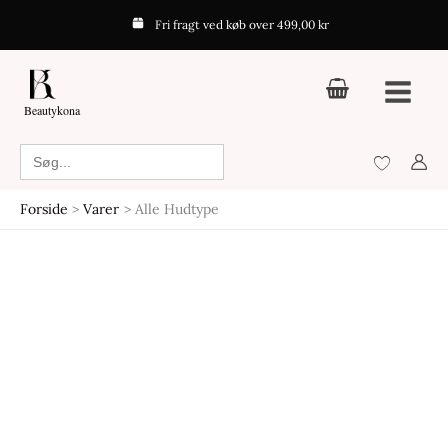
Gå
Fri fragt ved køb over 499,00 kr
til
indholdet
Beautykona
Search
for:
Forside
Varer
Alle Hudtype
Den
Den
oprindelige
aktuelle