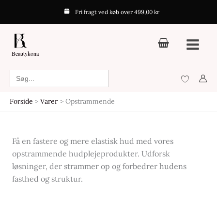
Gå
Fri fragt ved køb over 499,00 kr
til
indholdet
Beautykona
Search
for:
Forside
Varer
Opstrammende
Få en fastere og mere elastisk hud med vores
opstrammende hudplejeprodukter. Udforsk
løsninger, der strammer op og forbedrer hudens
fasthed og struktur.