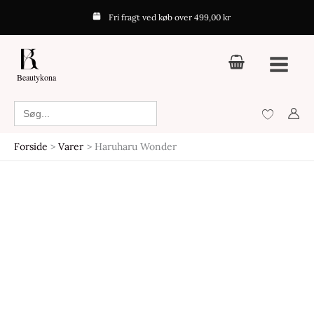
Gå
Fri fragt ved køb over 499,00 kr
til
indholdet
Beautykona
Search
for:
Forside
Varer
Haruharu Wonder
Den
Den
oprindelige
aktuelle