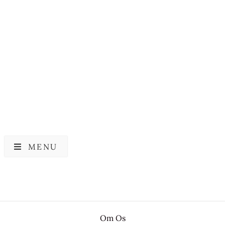
HARUHARU WONDER
Haruharu Wonder Black
Rice Moisture 5.5 Soft
Cleansing Gel
159,00
kr.
MENU
Om Os