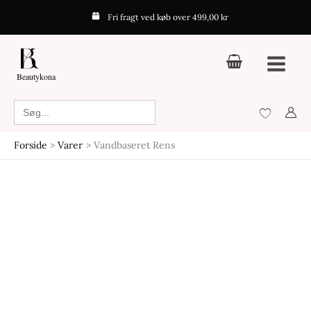
Gå
Fri fragt ved køb over 499,00 kr
til
indholdet
Beautykona
Search
for:
Forside
Varer
Vandbaseret Rens
Den
Den
Den
Den
oprindelige
aktuelle
oprindelige
aktuelle