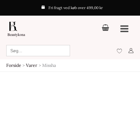
Gå
Fri fragt ved køb over 499,00 kr
til
indholdet
Beautykona
Search
for:
Forside
Varer
Missha
Den
Den
oprindelige
aktuelle