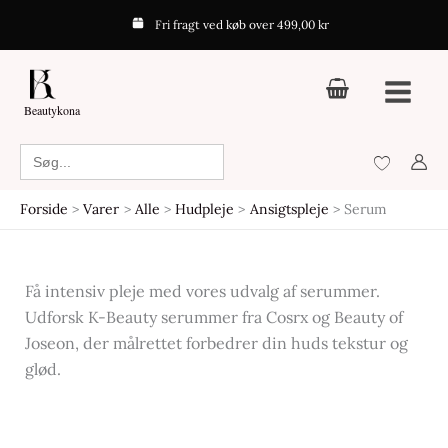
Gå
Fri fragt ved køb over 499,00 kr
til
indholdet
Beautykona
Search
for:
Forside
Varer
Alle
Hudpleje
Ansigtspleje
Serum
Få intensiv pleje med vores udvalg af serummer.
Udforsk K-Beauty serummer fra Cosrx og Beauty of
Joseon, der målrettet forbedrer din huds tekstur og
glød.