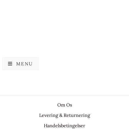
219,00
kr.
147,00
kr.
MENU
Om Os
Levering & Returnering
Handelsbetingelser