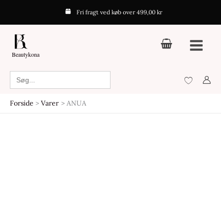
Gå
Fri fragt ved køb over 499,00 kr
til
indholdet
Beautykona
Search
for:
Forside
Varer
ANUA
Den
Den
Den
Den
oprindelige
aktuelle
oprindelige
aktuelle