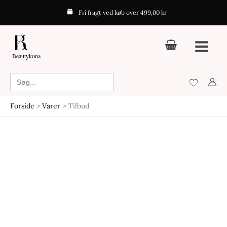
Gå
Fri fragt ved køb over 499,00 kr
til
indholdet
Beautykona
Search
for:
Forside
Varer
Tilbud
Den
Den
Den
Den
oprindelige
aktuelle
oprindelige
aktuelle