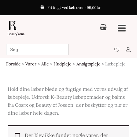
Gå
Fri fragt ved køb over 499,00 kr
til
indholdet
Beautykona
Search
for:
Forside
Varer
Alle
Hudpleje
Ansigtspleje
Læbepleje
Hold dine læber bløde og fugtige med vores udvalg af
læbepleje. Udforsk K-Beauty læbepomader og balms
fra Cosrx og Beauty of Joseon, der beskytter og plejer
dine læber hele dagen.
Der blev ikke fundet nogle varer, der