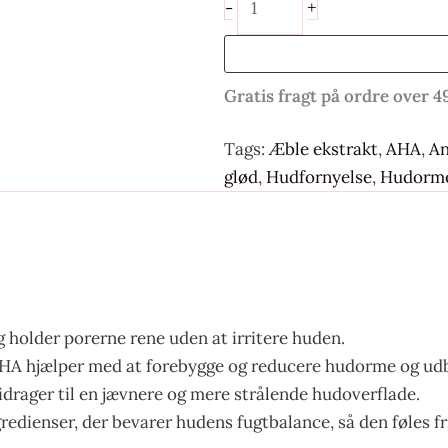
+
-
Gratis fragt på ordre over 4
Tags:
Æble ekstrakt
,
AHA
,
An
glød
,
Hudfornyelse
,
Hudorme
g holder porerne rene uden at irritere huden.
HA hjælper med at forebygge og reducere hudorme og ud
drager til en jævnere og mere strålende hudoverflade.
edienser, der bevarer hudens fugtbalance, så den føles fr