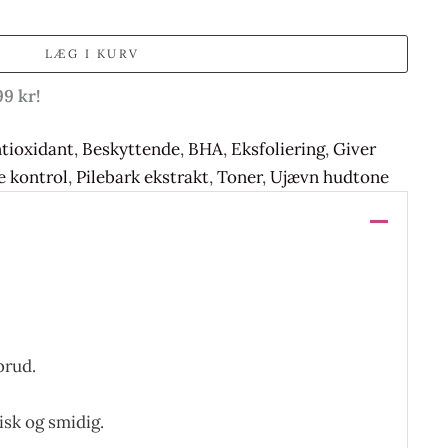
LÆG I KURV
99 kr!
tioxidant
,
Beskyttende
,
BHA
,
Eksfoliering
,
Giver
 kontrol
,
Pilebark ekstrakt
,
Toner
,
Ujævn hudtone
brud.
isk og smidig.