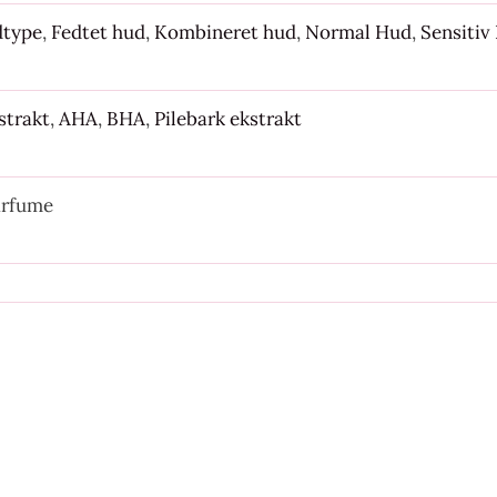
dtype
,
Fedtet hud
,
Kombineret hud
,
Normal Hud
,
Sensitiv
strakt
,
AHA
,
BHA
,
Pilebark ekstrakt
arfume