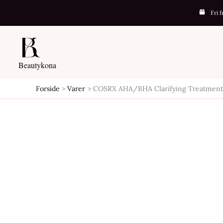
Gå
Fri 
-20%
til
indholdet
Beautykona
Forside
Varer
COSRX AHA/BHA Clarifying Treatment