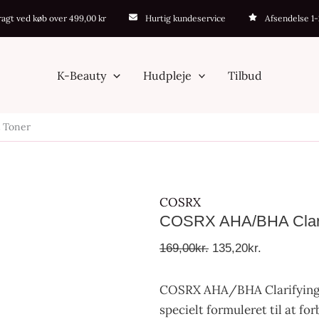
COSRX
Den
Den
fragt ved køb over 499,00 kr
Hurtig kundeservice
Afsendelse 1
AHA/BHA
oprindelige
aktuelle
Clarifying
pris
pris
Treatment
var:
er:
K-Beauty
Hudpleje
Tilbud
Toner
169,00kr..
135,20kr..
antal
 Toner
COSRX
COSRX AHA/BHA Clarif
169,00
kr.
135,20
kr.
COSRX AHA/BHA Clarifying T
specielt formuleret til at f