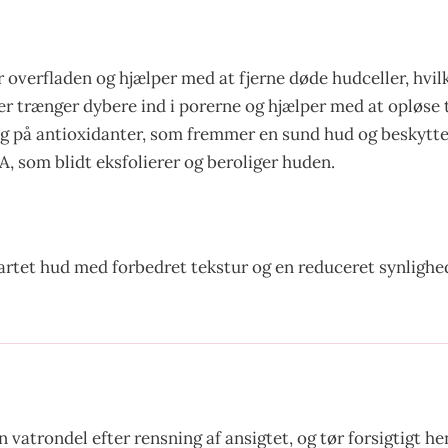
r overfladen og hjælper med at fjerne døde hudceller, hvil
der trænger dybere ind i porerne og hjælper med at opløse
rig på antioxidanter, som fremmer en sund hud og beskytter
 som blidt eksfolierer og beroliger huden.
rtet hud med forbedret tekstur og en reduceret synlighed
vatrondel efter rensning af ansigtet, og tør forsigtigt h