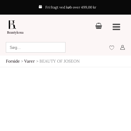
Gå
Fri fragt ved køb over 499,00 kr
til
indholdet
Beautykona
Search
for:
Forside
Varer
BEAUTY OF JOSEON
Den
Den
Den
Den
oprindelige
aktuelle
oprindelige
aktuelle