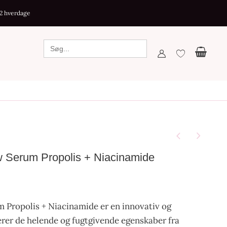
Propolis
-2 hverdage
+
Niacinamide
antal
 Serum Propolis + Niacinamide
 Propolis + Niacinamide er en innovativ og
er de helende og fugtgivende egenskaber fra