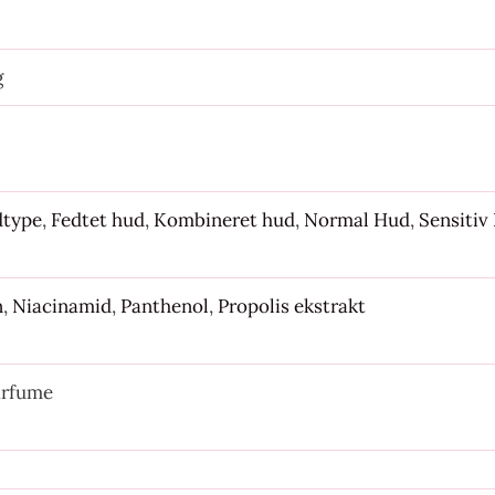
g
dtype
,
Fedtet hud
,
Kombineret hud
,
Normal Hud
,
Sensitiv
n
,
Niacinamid
,
Panthenol
,
Propolis ekstrakt
arfume