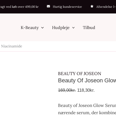
Beauty
Den
Den
fragt ved køb over 499,00 kr
Hurtig kundeservice
Afsendelse 1
of
oprindelige
aktuelle
Joseon
pris
pris
Glow
var:
er:
K-Beauty
Hudpleje
Tilbud
Serum
169,00kr..
118,30kr..
Propolis
+ Niacinamide
+
Niacinamide
antal
BEAUTY OF JOSEON
Beauty Of Joseon Glow
169,00
kr.
118,30
kr.
Beauty of Joseon Glow Serum
nærende serum, der kombiner