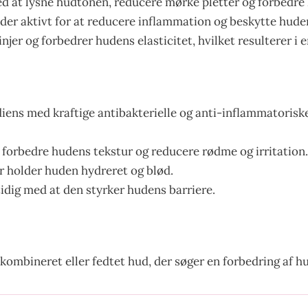
 at lysne hudtonen, reducere mørke pletter og forbedre 
jder aktivt for at reducere inflammation og beskytte hude
injer og forbedrer hudens elasticitet, hvilket resulterer i
diens med kraftige antibakterielle og anti-inflammatoris
 forbedre hudens tekstur og reducere rødme og irritation
er holder huden hydreret og blød.
idig med at den styrker hudens barriere.
 kombineret eller fedtet hud, der søger en forbedring af h