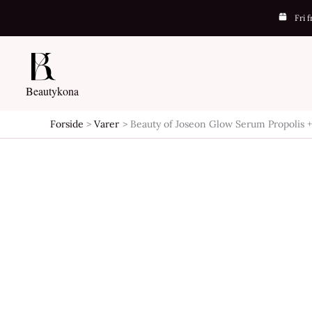
Gå
Fri 
-30%
til
indholdet
Beautykona
Forside
Varer
Beauty of Joseon Glow Serum Propolis 