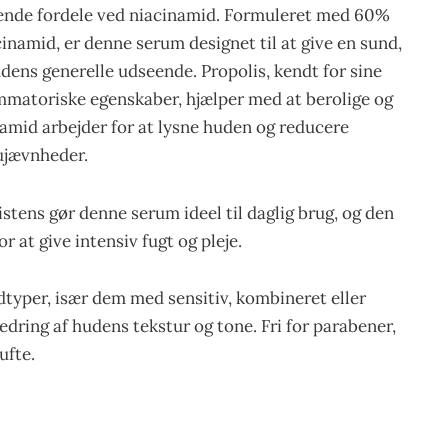
ende fordele ved niacinamid. Formuleret med 60%
inamid, er denne serum designet til at give en sund,
ens generelle udseende. Propolis, kendt for sine
ammatoriske egenskaber, hjælper med at berolige og
amid arbejder for at lysne huden og reducere
 ujævnheder.
istens gør denne serum ideel til daglig brug, og den
r at give intensiv fugt og pleje.
hudtyper, især dem med sensitiv, kombineret eller
edring af hudens tekstur og tone. Fri for parabener,
ufte.