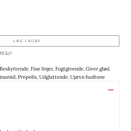
LÆG I KURV
99 kr!
Beskyttende
,
Fine linjer
,
Fugtgivende
,
Giver glød
,
inamid
,
Propolis
,
Udglattende
,
Ujævn hudtone