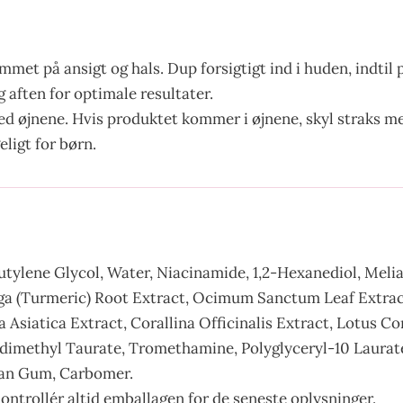
mmet på ansigt og hals. Dup forsigtigt ind i huden, indtil
aften for optimale resultater.
 øjnene. Hvis produktet kommer i øjnene, skyl straks med
ligt for børn.
Butylene Glycol, Water, Niacinamide, 1,2-Hexanediol, Meli
ga (Turmeric) Root Extract, Ocimum Sanctum Leaf Extrac
la Asiatica Extract, Corallina Officinalis Extract, Lotus
ldimethyl Taurate, Tromethamine, Polyglyceryl-10 Laurate,
han Gum, Carbomer.
ontrollér altid emballagen for de seneste oplysninger.