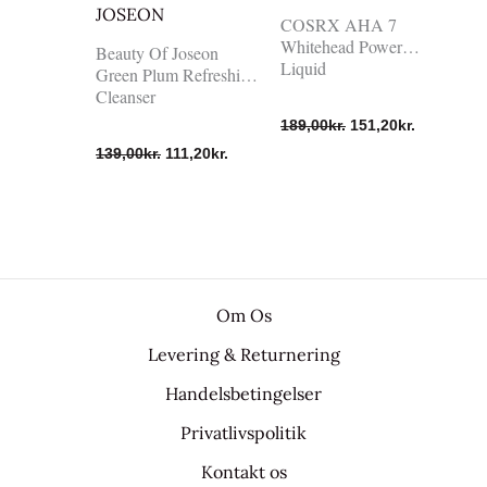
JOSEON
COSRX AHA 7
Whitehead Power
Beauty Of Joseon
Liquid
Green Plum Refreshing
Cleanser
189,00
kr.
151,20
kr.
139,00
kr.
111,20
kr.
Om Os
Levering & Returnering
Handelsbetingelser
Privatlivspolitik
Kontakt os