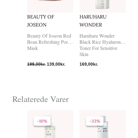
BEAUTY OF
HARUHARU
JOSEON
WONDER
Beauty Of Joseon Red
Haruharu Wonder
Bean Refreshing Pore
Black Rice Hyaluronic
Mask
Toner For Sensitive
Skin
199,00
kr.
139,00
kr.
169,00
kr.
Relaterede Varer
Den
Den
Den
Den
oprindelige
aktuelle
oprindelige
aktuelle
-10%
-10%
-33%
-33%
pris
pris
pris
pris
var:
er:
var:
er:
189,00kr..
170,10kr..
219,00kr..
147,00kr..