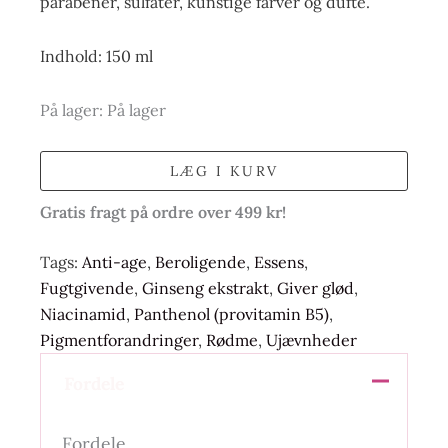
parabener, sulfater, kunstige farver og dufte.
Indhold: 150 ml
På lager:
På lager
LÆG I KURV
Gratis fragt på ordre over 499 kr!
Tags:
Anti-age
,
Beroligende
,
Essens
,
Fugtgivende
,
Ginseng ekstrakt
,
Giver glød
,
Niacinamid
,
Panthenol (provitamin B5)
,
Pigmentforandringer
,
Rødme
,
Ujævnheder
Fordele
Fordele