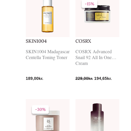
oprindelige
aktuelle
-15%
-15%
pris
pris
var:
er:
229,00kr..
194,65kr..
SKIN1004
COSRX
SKIN1004 Madagascar
COSRX Advanced
Centella Toning Toner
Snail 92 All In One
Cream
189,00
kr.
229,00
kr.
194,65
kr.
Den
Den
oprindelige
aktuelle
-30%
-30%
pris
pris
var:
er:
199,00kr..
139,00kr..