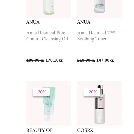
ANUA
ANUA
Anua Heartleaf Pore
Anua Heartleaf 77%
Control Cleansing Oil
Soothing Toner
189,00
kr.
170,10
kr.
219,00
kr.
147,00
kr.
Den
Den
Den
Den
oprindelige
aktuelle
oprindelige
aktuelle
-20%
-20%
-20%
-20%
pris
pris
pris
pris
var:
er:
var:
er:
139,00kr..
111,20kr..
189,00kr..
151,20kr..
BEAUTY OF
COSRX