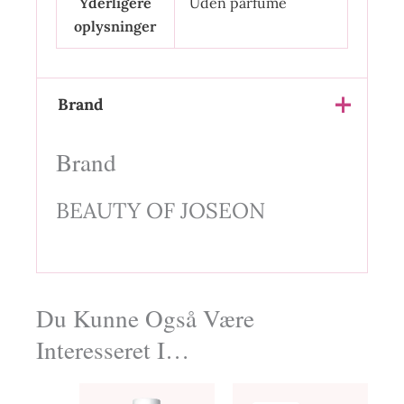
Yderligere
Uden parfume
oplysninger
Brand
Brand
BEAUTY OF JOSEON
Du Kunne Også Være
Interesseret I…
Den
Den