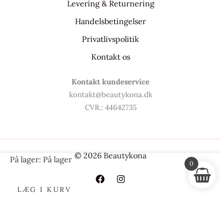
Levering & Returnering
Handelsbetingelser
Privatlivspolitik
Kontakt os
Kontakt kundeservice
kontakt@beautykona.dk
CVR.: 44642735
© 2026 Beautykona
COSRX
På lager:
På lager
0
Ultimate
Nourishing
LÆG I KURV
Rice
Overnight