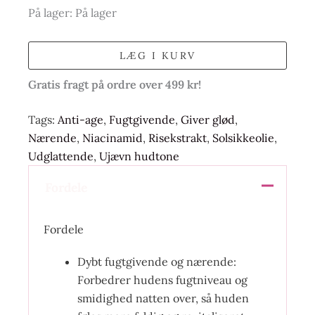
På lager:
På lager
LÆG I KURV
Gratis fragt på ordre over 499 kr!
Tags:
Anti-age
,
Fugtgivende
,
Giver glød
,
Nærende
,
Niacinamid
,
Risekstrakt
,
Solsikkeolie
,
Udglattende
,
Ujævn hudtone
Fordele
Fordele
Dybt fugtgivende og nærende:
Forbedrer hudens fugtniveau og
smidighed natten over, så huden