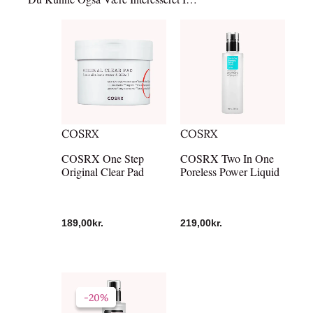
COSRX
COSRX
COSRX One Step
COSRX Two In One
Original Clear Pad
Poreless Power Liquid
189,00
kr.
219,00
kr.
Den
Den
oprindelige
aktuelle
-20%
-20%
pris
pris