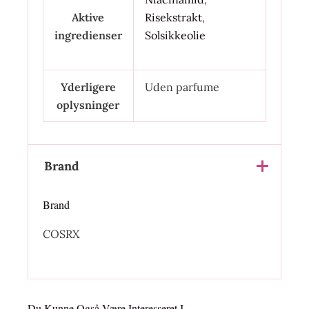
Aktive
Risekstrakt
,
ingredienser
Solsikkeolie
Yderligere
Uden parfume
oplysninger
Brand
Brand
COSRX
Du Kunne Også Være Interesseret I…