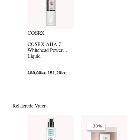
var:
er:
189,00kr..
151,20kr..
COSRX
COSRX AHA 7
Whitehead Power
Liquid
189,00
kr.
151,20
kr.
Relaterede Varer
Den
Den
oprindelige
aktuelle
-30%
-30%
pris
pris
var:
er:
199,00kr..
139,00kr..