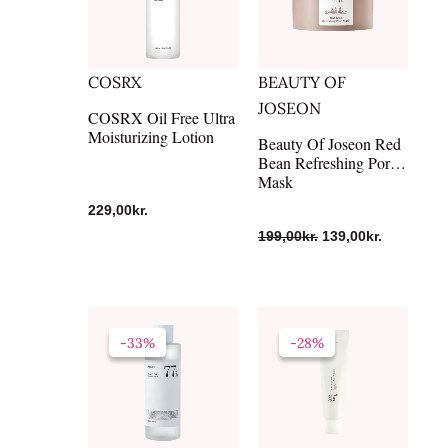
COSRX
BEAUTY OF
JOSEON
COSRX Oil Free Ultra
Moisturizing Lotion
Beauty Of Joseon Red
Bean Refreshing Pore
Mask
229,00
kr.
199,00
kr.
139,00
kr.
Den
Den
Den
Den
oprindelige
aktuelle
oprindelige
aktuelle
-33%
-33%
-28%
-28%
pris
pris
pris
pris
var:
er:
var:
er:
219,00kr..
147,00kr..
179,00kr..
129,00kr..