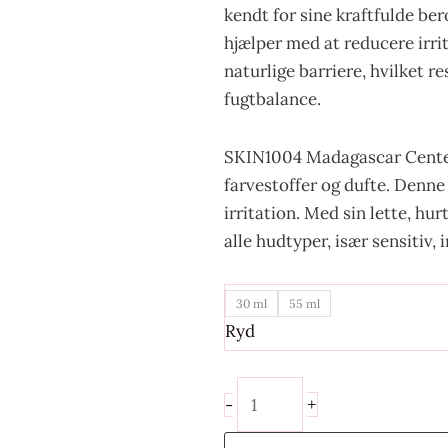
kendt for sine kraftfulde b
hjælper med at reducere irri
naturlige barriere, hvilket r
fugtbalance.
SKIN1004 Madagascar Centella
farvestoffer og dufte. Denne 
irritation. Med sin lette, hu
alle hudtyper, især sensitiv, 
30 ml
55 ml
Ryd
+
-