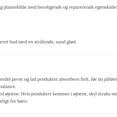
ig plantekilde med beroligende og reparerende egenskaber,
eret hud med en strålende, sund glød.
 Fordel jævnt og lad produktet absorbere helt, før du påfø
balance.
 øjnene. Hvis produktet kommer i øjnene, skyl straks med
ligt for børn.