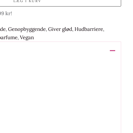
LÆG I KURV
99 kr!
nde
,
Genopbyggende
,
Giver glød
,
Hudbarriere
,
parfume
,
Vegan