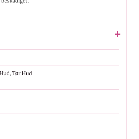
 beskadiget.
 Hud
,
Tør Hud