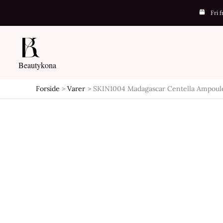
Gå
Fri 
til
indholdet
Beautykona
Forside
Varer
SKIN1004 Madagascar Centella Ampoul