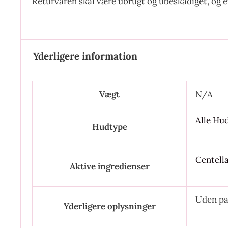
Returvaren skal være ubrugt og ubeskadiget, og 
Yderligere information
Vægt
N/A
Alle Hu
Hudtype
Centella
Aktive ingredienser
Uden pa
Yderligere oplysninger