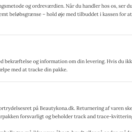
gsmetode og ordreværdien. Når du handler hos os, ser du 
stemt beløbsgrænse – hold øje med tilbuddet i kassen for 
ed bekræftelse og information om din levering. Hvis du ik
hjælpe med at tracke din pakke.
ortrydelsesret på Beautykona.dk. Returnering af varen sk
urpakken forsvarligt og beholder track and trace-kvittering