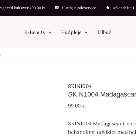
SKIN1004
fragt ved køb over 499,00 kr
Hurtig kundeservice
Afsendelse 1
Madagascar
Centella
Ampoule
K-Beauty
Hudpleje
Tilbud
antal
e
SKIN1004
SKIN1004 Madagascar 
99,00
kr.
SKIN1004 Madagascar Centell
behandling, udviklet med hel