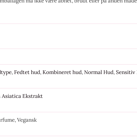
emballagen må ikke være åbnet, brudt eller på anden måde
dtype
,
Fedtet hud
,
Kombineret hud
,
Normal Hud
,
Sensitiv
 Asiatica Ekstrakt
rfume, Vegansk