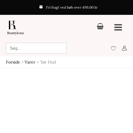
Gå
Fri fragt ved køb over 499,00 kr
til
indholdet
Beautykona
Search
for:
Forside
Varer
Tør Hud
Den
Den
oprindelige
aktuelle