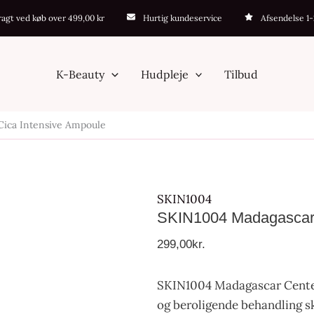
fragt ved køb over 499,00 kr
Hurtig kundeservice
Afsendelse 1
K-Beauty
Hudpleje
Tilbud
Cica Intensive Ampoule
SKIN1004
SKIN1004 Madagascar C
299,00
kr.
SKIN1004 Madagascar Centell
og beroligende behandling sk