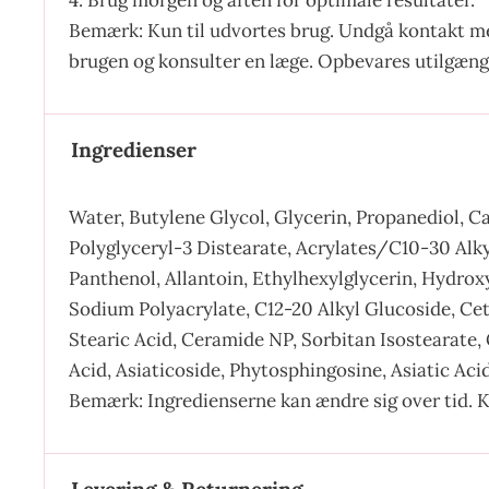
4. Brug morgen og aften for optimale resultater.
Bemærk: Kun til udvortes brug. Undgå kontakt med
brugen og konsulter en læge. Opbevares utilgænge
Ingredienser
Water, Butylene Glycol, Glycerin, Propanediol, Ca
Polyglyceryl-3 Distearate, Acrylates/C10-30 Alky
Panthenol, Allantoin, Ethylhexylglycerin, Hydro
Sodium Polyacrylate, C12-20 Alkyl Glucoside, Ce
Stearic Acid, Ceramide NP, Sorbitan Isostearate,
Acid, Asiaticoside, Phytosphingosine, Asiatic Aci
Bemærk: Ingredienserne kan ændre sig over tid. K