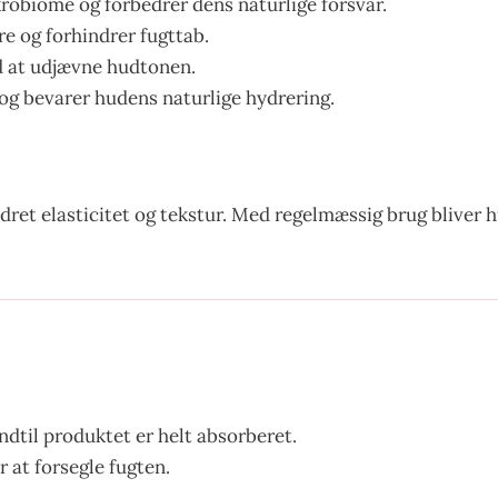
obiome og forbedrer dens naturlige forsvar.
e og forhindrer fugttab.
d at udjævne hudtonen.
og bevarer hudens naturlige hydrering.
ret elasticitet og tekstur. Med regelmæssig brug bliver hu
ndtil produktet er helt absorberet.
 at forsegle fugten.