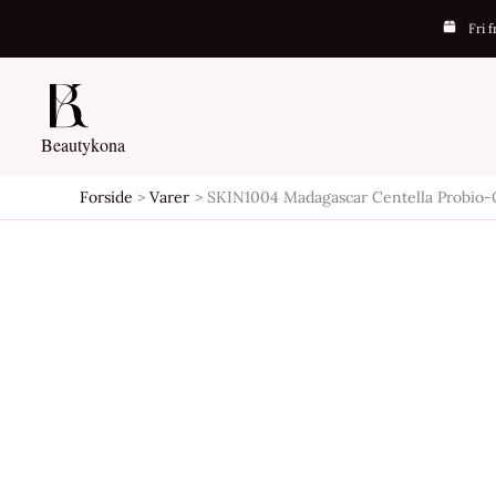
Gå
Fri 
til
indholdet
Beautykona
Forside
Varer
SKIN1004 Madagascar Centella Probio-