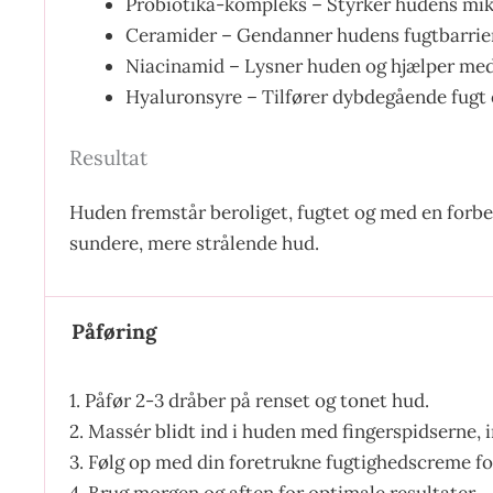
Probiotika-kompleks – Styrker hudens mikr
Ceramider – Gendanner hudens fugtbarrier
Niacinamid – Lysner huden og hjælper me
Hyaluronsyre – Tilfører dybdegående fugt 
Resultat
Huden fremstår beroliget, fugtet og med en forbed
sundere, mere strålende hud.
Påføring
1. Påfør 2-3 dråber på renset og tonet hud.
2. Massér blidt ind i huden med fingerspidserne, i
3. Følg op med din foretrukne fugtighedscreme for