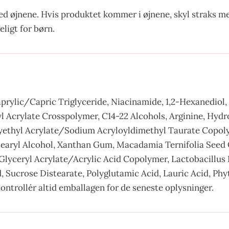
 øjnene. Hvis produktet kommer i øjnene, skyl straks med
ligt for børn.
prylic/Capric Triglyceride, Niacinamide, 1,2-Hexanediol, 
l Acrylate Crosspolymer, C14-22 Alcohols, Arginine, Hydr
xyethyl Acrylate/Sodium Acryloyldimethyl Taurate Copoly
tearyl Alcohol, Xanthan Gum, Macadamia Ternifolia Seed
 Glyceryl Acrylate/Acrylic Acid Copolymer, Lactobacillus
d, Sucrose Distearate, Polyglutamic Acid, Lauric Acid, Phy
ontrollér altid emballagen for de seneste oplysninger.