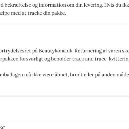
ed bekræftelse og information om din levering. Hvis du ik
hjælpe med at tracke din pakke.
ortrydelsesret på Beautykona.dk. Returnering af varen sk
urpakken forsvarligt og beholder track and trace-kvittering
emballagen må ikke være åbnet, brudt eller på anden måde
kg