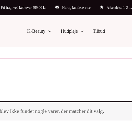
Fri fragt ved køb over 499,00 kr
Hurtig kundeservice
Afsendelse 1-2 h
K-Beauty
Hudpleje
Tilbud
blev ikke fundet nogle varer, der matcher dit valg.