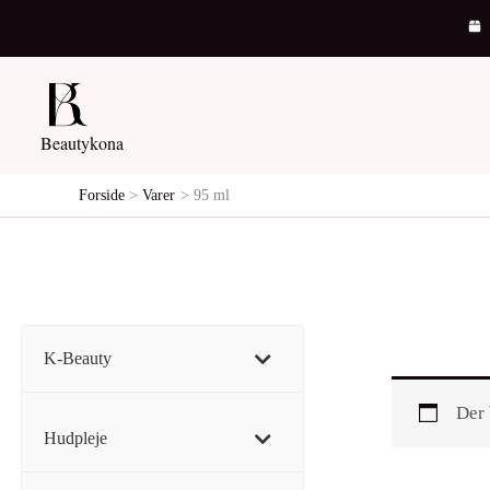
Gå
til
indholdet
Beautykona
Forside
Varer
95 ml
K-Beauty
Der 
Hudpleje