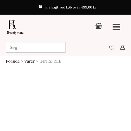
Gå
Fri fragt ved køb over 499,00 kr
til
indholdet
Beautykona
Search
for:
Forside
Varer
INNISFREE
Den
Den
oprindelige
aktuelle