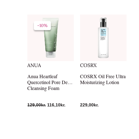
Den
Den
oprindelige
aktuelle
-10%
-10%
pris
pris
var:
er:
129,00kr..
116,10kr..
ANUA
COSRX
Anua Heartleaf
COSRX Oil Free Ultra
Quercetinol Pore Deep
Moisturizing Lotion
Cleansing Foam
129,00
kr.
116,10
kr.
229,00
kr.