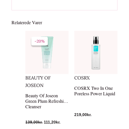
Relaterede Varer
Den
Den
oprindelige
aktuelle
-20%
-20%
pris
pris
var:
er:
139,00kr..
111,20kr..
BEAUTY OF
COSRX
JOSEON
COSRX Two In One
Poreless Power Liquid
Beauty Of Joseon
Green Plum Refreshing
Cleanser
219,00
kr.
139,00
kr.
111,20
kr.