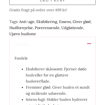
LÆG I KURV
Gratis fragt på ordre over 499 kr!
Tags:
Anti-age
,
Eksfoliering
,
Essens
,
Giver glød
,
Hudfornyelse
,
Porerensende
,
Udglattende
,
Ujævn hudtone
Fordele
Fordele
Eksfolierer skånsomt: Fjerner døde
hudceller for en glattere
hudoverflade.
Fremmer glød: Giver huden et sundt
og strålende udseende.
Intens fugt: Holder huden hydreret