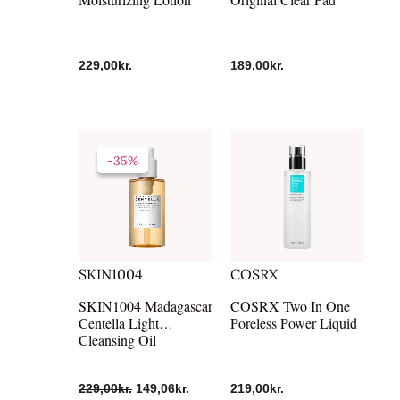
229,00
kr.
189,00
kr.
Den
Den
oprindelige
aktuelle
-35%
-35%
pris
pris
var:
er:
229,00kr..
149,06kr..
SKIN1004
COSRX
SKIN1004 Madagascar
COSRX Two In One
Centella Light
Poreless Power Liquid
Cleansing Oil
229,00
kr.
149,06
kr.
219,00
kr.