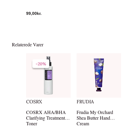
99,00
kr.
Relaterede Varer
Den
Den
oprindelige
aktuelle
-20%
-20%
pris
pris
var:
er:
169,00kr..
135,20kr..
COSRX
FRUDIA
COSRX AHA/BHA
Frudia My Orchard
Clarifying Treatment
Shea Butter Hand
Toner
Cream