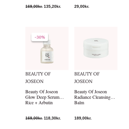
169,00
kr.
135,20
kr.
29,00
kr.
Den
Den
oprindelige
aktuelle
-30%
-30%
pris
pris
var:
er:
169,00kr..
118,30kr..
BEAUTY OF
BEAUTY OF
JOSEON
JOSEON
Beauty Of Joseon
Beauty Of Joseon
Glow Deep Serum
Radiance Cleansing
Rice + Arbutin
Balm
169,00
kr.
118,30
kr.
189,00
kr.