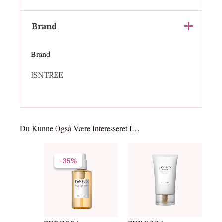
Brand
Brand
ISNTREE
Du Kunne Også Være Interesseret I…
Den
Den
oprindelige
aktuelle
-35%
-35%
pris
pris
var:
er:
229,00kr..
149,06kr..