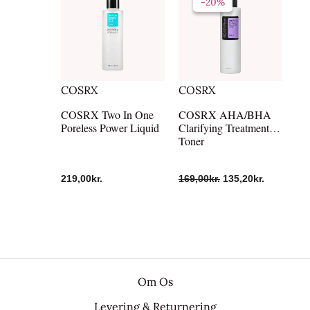
-20%
-20%
pris
pris
var:
er:
169,00kr..
135,20kr..
COSRX
COSRX
COSRX Two In One
COSRX AHA/BHA
Poreless Power Liquid
Clarifying Treatment
Toner
219,00
kr.
169,00
kr.
135,20
kr.
Om Os
Levering & Returnering