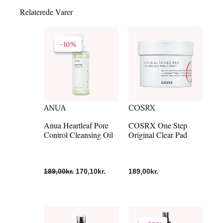
Relaterede Varer
Den
Den
oprindelige
aktuelle
-10%
-10%
pris
pris
var:
er:
189,00kr..
170,10kr..
ANUA
COSRX
Anua Heartleaf Pore
COSRX One Step
Control Cleansing Oil
Original Clear Pad
189,00
kr.
170,10
kr.
189,00
kr.
Den
Den
oprindelige
aktuelle