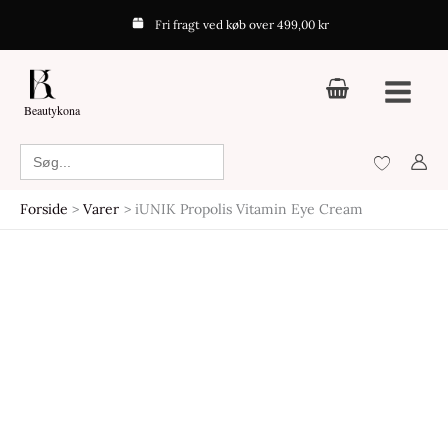
Gå
Den
Den
Fri fragt ved køb over 499,00 kr
-25%
til
oprindelige
aktuelle
indholdet
pris
pris
var:
er:
Beautykona
159,00kr..
119,25kr..
Search
for:
Forside
Varer
iUNIK Propolis Vitamin Eye Cream