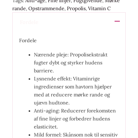
Tags:
Anti-age
,
Fine linjer
,
Fugtgivende
,
Mørke
rande
,
Opstrammende
,
Propolis
,
Vitamin C
Fordele
Fordele
Nærende pleje: Propolisekstrakt
fugter dybt og styrker hudens
barriere.
Lysnende effekt: Vitaminrige
ingredienser som havtorn hjælper
med at reducere mørke rande og
ujævn hudtone.
Anti-aging: Reducerer forekomsten
af fine linjer og forbedrer hudens
elasticitet.
Mild formel: Skånsom nok til sensitiv