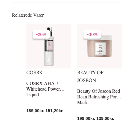
Relaterede Varer
Den
Den
Den
Den
oprindelige
aktuelle
oprindelige
aktuelle
-20%
-20%
-30%
-30%
pris
pris
pris
pris
var:
er:
var:
er:
189,00kr..
151,20kr..
199,00kr..
139,00kr..
COSRX
BEAUTY OF
JOSEON
COSRX AHA 7
Whitehead Power
Beauty Of Joseon Red
Liquid
Bean Refreshing Pore
Mask
189,00
kr.
151,20
kr.
199,00
kr.
139,00
kr.