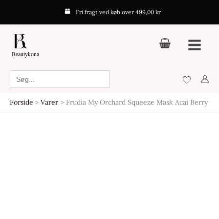
Orchard
Gå
Frudia
Fri fragt ved køb over 499,00 kr
Squeeze
til
My
Mask
indholdet
Orchard
Acai
Squeeze
Berry
Beautykona
Mask
antal
Acai
Search
for:
Berry
antal
Forside
Varer
Frudia My Orchard Squeeze Mask Acai Berry