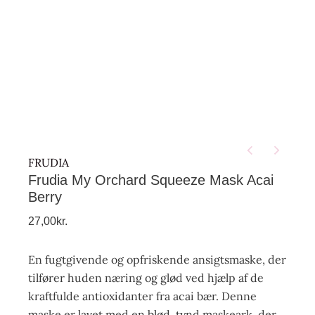
FRUDIA
Frudia My Orchard Squeeze Mask Acai
Berry
27,00
kr.
En fugtgivende og opfriskende ansigtsmaske, der
tilfører huden næring og glød ved hjælp af de
kraftfulde antioxidanter fra acai bær. Denne
maske er lavet med en blød, tynd maskeark, der