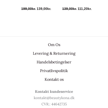
199,00
kr.
139,00
kr.
139,00
kr.
111,20
kr.
Om Os
Levering & Returnering
Handelsbetingelser
Privatlivspolitik
Kontakt os
Kontakt kundeservice
kontakt@beautykona.dk
CVR.: 44642735