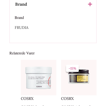
Brand
Brand
FRUDIA
Relaterede Varer
Den
Den
oprindelige
aktuelle
-15%
-15%
pris
pris
var:
er:
229,00kr..
194,65kr..
COSRX
COSRX