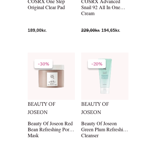
COSRX One Step
COSRX Advanced
Original Clear Pad
Snail 92 All In One
Cream
189,00
kr.
229,00
kr.
194,65
kr.
Den
Den
Den
Den
oprindelige
aktuelle
oprindelige
aktuelle
-30%
-30%
-20%
-20%
pris
pris
pris
pris
var:
er:
var:
er:
199,00kr..
139,00kr..
139,00kr..
111,20kr..
BEAUTY OF
BEAUTY OF
JOSEON
JOSEON
Beauty Of Joseon Red
Beauty Of Joseon
Bean Refreshing Pore
Green Plum Refreshing
Mask
Cleanser