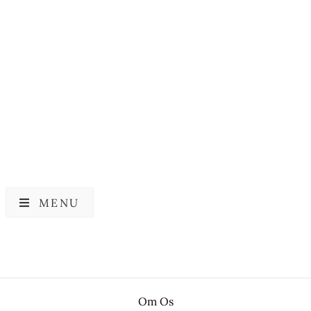
FRUDIA
FRUDIA
Frudia Pomegranate
Frudia Blueberry
Nutri-Moisturizing Mask
Hydrating Mask
27,00
kr.
27,00
kr.
MENU
Om Os