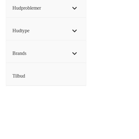
Hudproblemer
Hudtype
Brands
Tilbud
MIS
Missh
| Rice
29,00