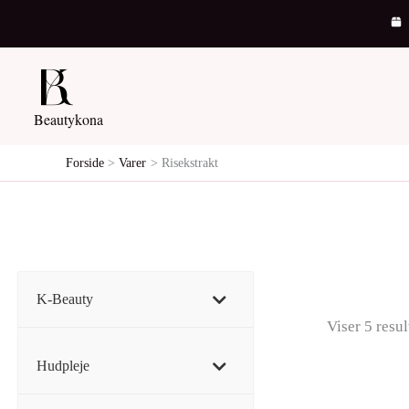
Gå
til
indholdet
Beautykona
Forside
Varer
Risekstrakt
K-Beauty
Viser 5 resul
Hudpleje