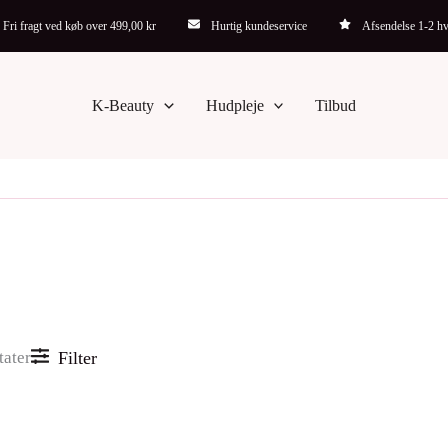
Sorteret
Fri fragt ved køb over 499,00 kr
Hurtig kundeservice
Afsendelse 1-2 h
efter
seneste
K-Beauty
Hudpleje
Tilbud
tater
Filter