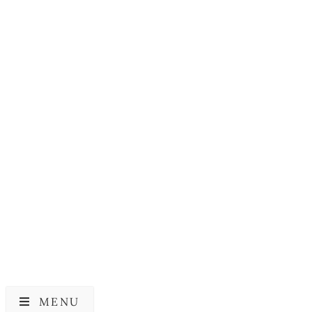
COSRX
COSRX Ultimate
Nourishing Rice
Overnight Spa Mask
189,00
kr.
MENU