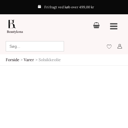
Gå
Fri fragt ved køb over 499,00 kr
til
indholdet
Beautykona
Search
for:
Forside
Varer
Solsikkeolie