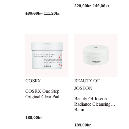
229,00
kr.
149,06
kr.
139,00
kr.
111,20
kr.
COSRX
BEAUTY OF
JOSEON
COSRX One Step
Original Clear Pad
Beauty Of Joseon
Radiance Cleansing
Balm
189,00
kr.
189,00
kr.