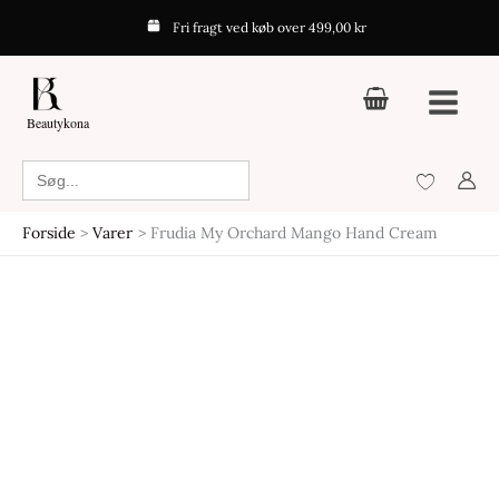
Gå
Frudia
Fri fragt ved køb over 499,00 kr
til
My
indholdet
Orchard
Mango
Beautykona
Hand
Cream
Search
for:
antal
Forside
Varer
Frudia My Orchard Mango Hand Cream