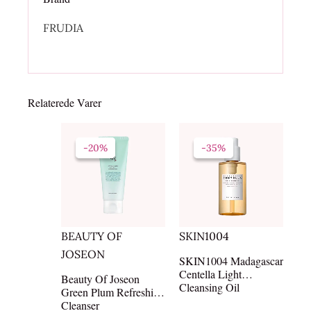
FRUDIA
Relaterede Varer
Den
Den
Den
Den
oprindelige
aktuelle
oprindelige
aktuelle
-20%
-20%
-35%
-35%
pris
pris
pris
pris
var:
er:
var:
er:
139,00kr..
111,20kr..
229,00kr..
149,06kr..
BEAUTY OF
SKIN1004
JOSEON
SKIN1004 Madagascar
Centella Light
Beauty Of Joseon
Cleansing Oil
Green Plum Refreshing
Cleanser