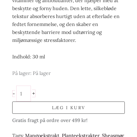
vitaminer og antioxidanter, der hjælper med at
beskytte og forny huden. Den lette, silkebløde
tekstur absorberes hurtigt uden at efterlade en
fedtet fornemmelse, og den skaber en
beskyttende barriere mod udtørring og
miljømæssige stressfaktorer.
Indhold: 30 ml
På lager:
På lager
+
-
LÆG I KURV
Gratis fragt på ordre over 499 kr!
Tags:
Mangoekstrakt
,
Planteekstrakter
,
Sheasmør