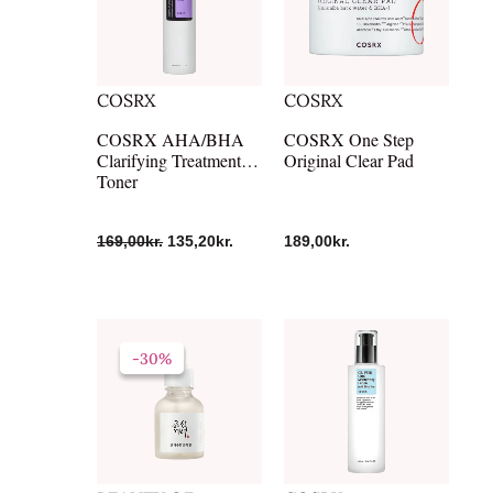
169,00kr..
135,20kr..
COSRX
COSRX
COSRX AHA/BHA
COSRX One Step
Clarifying Treatment
Original Clear Pad
Toner
169,00
kr.
135,20
kr.
189,00
kr.
Den
Den
oprindelige
aktuelle
-30%
-30%
pris
pris
var:
er:
169,00kr..
118,30kr..