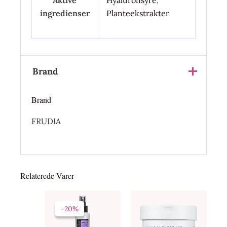
Aktive
Hyaluronsyre
,
ingredienser
Planteekstrakter
Brand
Brand
FRUDIA
Relaterede Varer
Den
Den
oprindelige
aktuelle
-20%
-20%
pris
pris
var:
er: