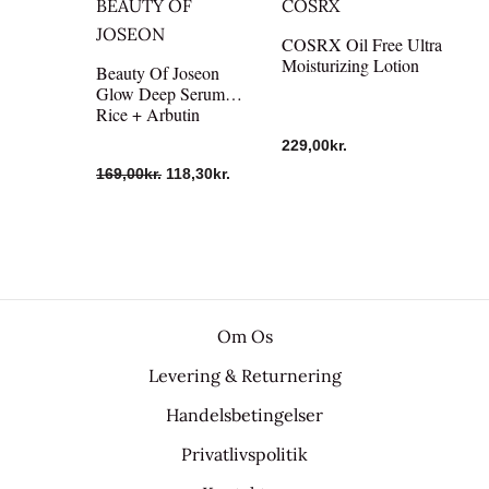
BEAUTY OF
COSRX
JOSEON
COSRX Oil Free Ultra
Moisturizing Lotion
Beauty Of Joseon
Glow Deep Serum
Rice + Arbutin
229,00
kr.
169,00
kr.
118,30
kr.
Om Os
Levering & Returnering
Handelsbetingelser
Privatlivspolitik