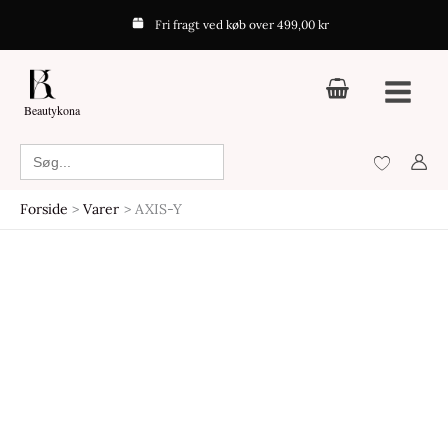
Gå
Fri fragt ved køb over 499,00 kr
til
indholdet
Beautykona
Search
for:
Forside
Varer
AXIS-Y
Den
Den
oprindelige
aktuelle