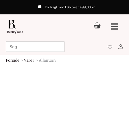
Gå
Fri fragt ved køb over 499,00 kr
til
indholdet
Beautykona
Search
for:
Forside
Varer
Allantoin
Den
Den
oprindelige
aktuelle