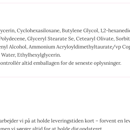
cerin, Cyclohexasiloxane, Butylene Glycol, 1,2-hexanediol
lydecene, Glyceryl Stearate Se, Cetearyl Olivate, Sorbit
enyl Alcohol, Ammonium Acryloyldimethyltaurate/vp Copo
Water, Ethylhexylglycerin.
ontrollér altid emballagen for de seneste oplysninger.
arbejder vi på at holde leveringstiden kort – forvent en l
men vi sørger altid for at holde dig opdateret.