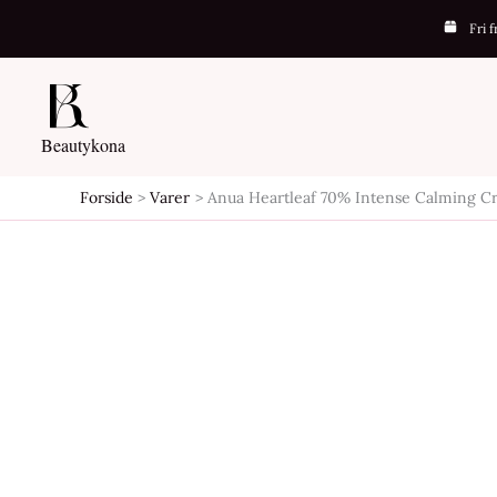
Gå
Fri 
-50%
til
indholdet
Beautykona
Forside
Varer
Anua Heartleaf 70% Intense Calming C