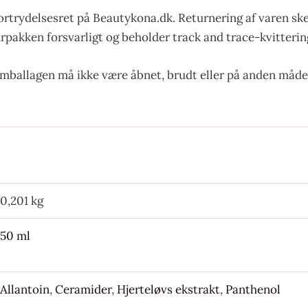
ortrydelsesret på Beautykona.dk. Returnering af varen sk
urpakken forsvarligt og beholder track and trace-kvittering
emballagen må ikke være åbnet, brudt eller på anden måde
0,201 kg
50 ml
Allantoin
,
Ceramider
,
Hjerteløvs ekstrakt
,
Panthenol