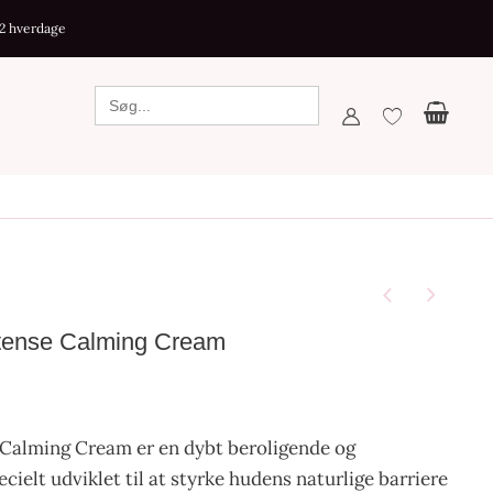
Cream
-2 hverdage
antal
ntense Calming Cream
Calming Cream er en dybt beroligende og
cielt udviklet til at styrke hudens naturlige barriere