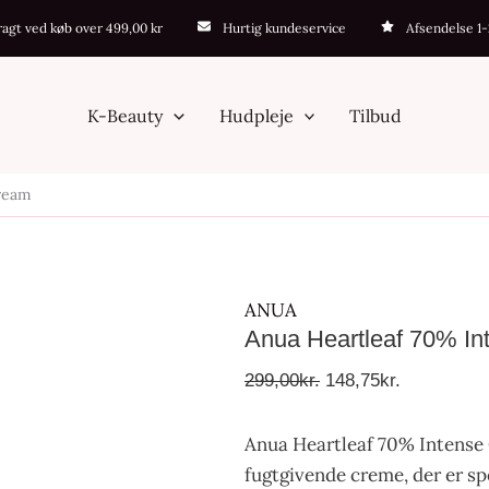
Anua
Den
Den
fragt ved køb over 499,00 kr
Hurtig kundeservice
Afsendelse 1
Heartleaf
oprindelige
aktuelle
70%
pris
pris
Intense
var:
er:
K-Beauty
Hudpleje
Tilbud
Calming
299,00kr..
148,75kr..
Cream
ream
antal
ANUA
Anua Heartleaf 70% I
299,00
kr.
148,75
kr.
Anua Heartleaf 70% Intense 
fugtgivende creme, der er spe