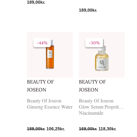
189,00
kr.
189,00
kr.
Den
Den
Den
Den
oprindelige
aktuelle
oprindelige
aktuelle
-44%
-44%
-30%
-30%
pris
pris
pris
pris
var:
er:
var:
er:
189,00kr..
106,25kr..
169,00kr..
118,30kr..
BEAUTY OF
BEAUTY OF
JOSEON
JOSEON
Beauty Of Joseon
Beauty Of Joseon
Ginseng Essence Water
Glow Serum Propolis +
Niacinamide
189,00
kr.
106,25
kr.
169,00
kr.
118,30
kr.