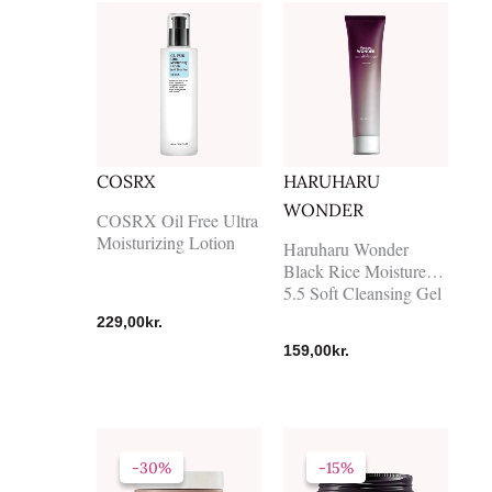
COSRX
HARUHARU
WONDER
COSRX Oil Free Ultra
Moisturizing Lotion
Haruharu Wonder
Black Rice Moisture
5.5 Soft Cleansing Gel
229,00
kr.
159,00
kr.
Den
Den
Den
Den
oprindelige
aktuelle
oprindelige
aktuelle
-30%
-30%
-15%
-15%
pris
pris
pris
pris