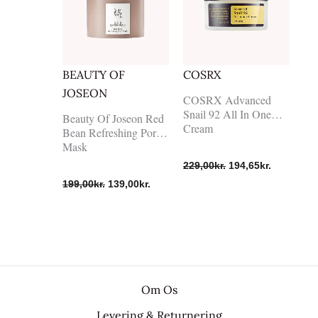
var:
er:
var:
er:
199,00kr..
139,00kr..
229,00kr..
194,65kr..
BEAUTY OF
COSRX
JOSEON
COSRX Advanced
Snail 92 All In One
Beauty Of Joseon Red
Cream
Bean Refreshing Pore
Mask
229,00
kr.
194,65
kr.
199,00
kr.
139,00
kr.
Om Os
Levering & Returnering