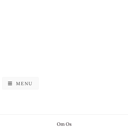
COSRX
COSRX
Cosrx Salicylic Acid
COSRX Master Patch
Daily Gentle Cleanser
Basic
119,00
kr.
97,58
kr.
119,00
kr.
MENU
Om Os