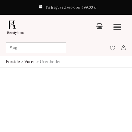
Gå
Fri fragt ved køb over 499,00 kr
til
indholdet
Beautykona
Search
for:
Forside
Varer
Urenheder
Den
Den
Den
Den
oprindelige
aktuelle
oprindelige
aktuelle