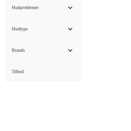
Hudproblemer
Hudtype
Brands
Tilbud
MIZ
Mizon
Repa
239,0