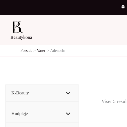
Gå
til
indholdet
Beautykona
Forside
Varer
Adenosin
K-Beauty
Viser 5 resul
Hudpleje