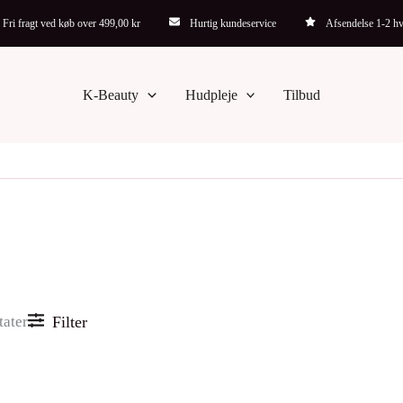
Sorteret
Fri fragt ved køb over 499,00 kr
Hurtig kundeservice
Afsendelse 1-2 h
efter
seneste
K-Beauty
Hudpleje
Tilbud
tater
Filter