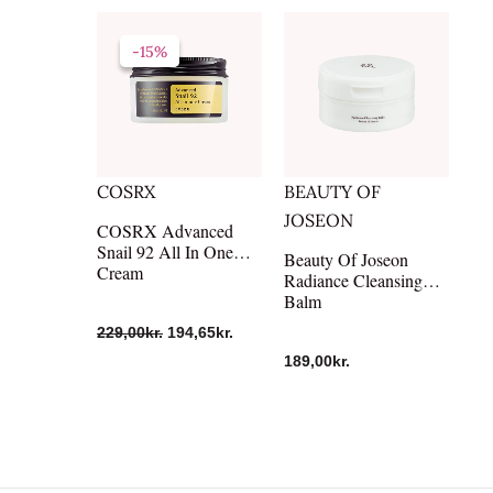
Den
Den
oprindelige
aktuelle
-15%
-15%
pris
pris
var:
er:
229,00kr..
194,65kr..
COSRX
BEAUTY OF
JOSEON
COSRX Advanced
Snail 92 All In One
Beauty Of Joseon
Cream
Radiance Cleansing
Balm
229,00
kr.
194,65
kr.
189,00
kr.