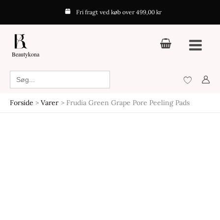
Gå
Den
Den
Fri fragt ved køb over 499,00 kr
-19%
til
oprindelige
aktuelle
indholdet
pris
pris
var:
er:
Beautykona
129,00kr..
104,16kr..
Search
for:
Forside
Varer
Frudia Green Grape Pore Peeling Pads