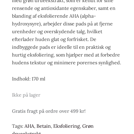
med grøn drueekstrakt, som er kendt for sine
rensende og antioxidante egenskaber, samt en
blanding af eksfolierende AHA (alpha-
hydroxysyre), arbejder disse pads på at fjerne
urenheder og overskydende talg, hvilket
efterlader huden glat og forfrisket. De
indbyggede pads er ideelle til en praktisk og
hurtig eksfoliering, som hjælper med at forbedre
hudens tekstur og minimere porernes synlighed.
Indhold: 170 ml
Ikke på lager
Gratis fragt på ordre over 499 kr!
Tags:
AHA
,
Betain
,
Eksfoliering
,
Grøn
drueekstrakt