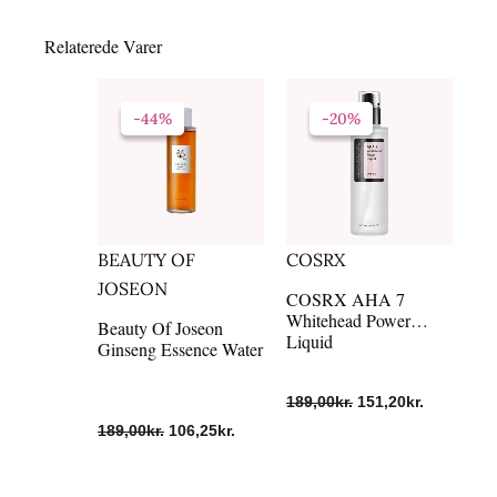
Relaterede Varer
Den
Den
Den
Den
oprindelige
aktuelle
oprindelige
aktuelle
-44%
-44%
-20%
-20%
pris
pris
pris
pris
var:
er:
var:
er:
189,00kr..
106,25kr..
189,00kr..
151,20kr..
BEAUTY OF
COSRX
JOSEON
COSRX AHA 7
Whitehead Power
Beauty Of Joseon
Liquid
Ginseng Essence Water
189,00
kr.
151,20
kr.
189,00
kr.
106,25
kr.