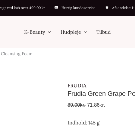
Frudia
Den
Den
fragt ved køb over 499,00 kr
Hurtig kundeservice
Afsendelse 1
Green
oprindelige
aktuelle
Grape
pris
pris
Pore
var:
er:
K-Beauty
Hudpleje
Tilbud
Control
89,00kr..
71,86kr..
Scrub
b Cleansing Foam
Cleansing
Foam
antal
FRUDIA
Frudia Green Grape Po
89,00
kr.
71,86
kr.
Indhold: 145 g