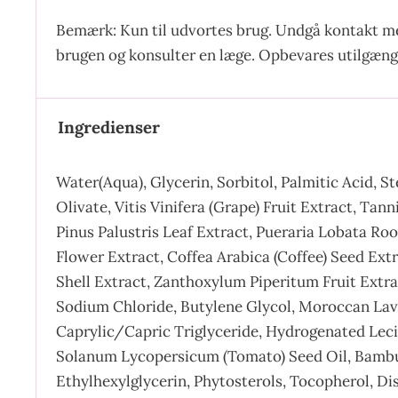
Bemærk: Kun til udvortes brug. Undgå kontakt med
brugen og konsulter en læge. Opbevares utilgænge
Ingredienser
Water(Aqua), Glycerin, Sorbitol, Palmitic Acid, 
Olivate, Vitis Vinifera (Grape) Fruit Extract, Ta
Pinus Palustris Leaf Extract, Pueraria Lobata Ro
Flower Extract, Coffea Arabica (Coffee) Seed Ex
Shell Extract, Zanthoxylum Piperitum Fruit Extrac
Sodium Chloride, Butylene Glycol, Moroccan Lava 
Caprylic/Capric Triglyceride, Hydrogenated Lecit
Solanum Lycopersicum (Tomato) Seed Oil, Bambus
Ethylhexylglycerin, Phytosterols, Tocopherol, D