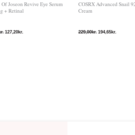
 Of Joseon Revive Eye Serum
COSRX Advanced Snail 92
g + Retinal
Cream
kr.
127,20
kr.
229,00
kr.
194,65
kr.