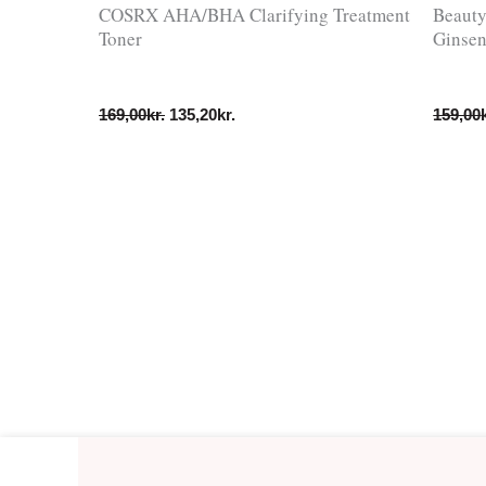
COSRX AHA/BHA Clarifying Treatment
Beauty
Toner
Ginsen
169,00
kr.
135,20
kr.
159,00
Frudia
Den
Den
Green
oprindelige
aktuelle