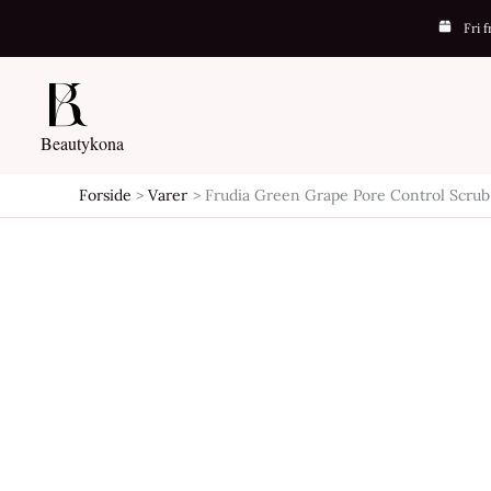
Gå
Fri 
-19%
til
indholdet
Beautykona
Forside
Varer
Frudia Green Grape Pore Control Scru