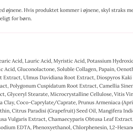
 øjnene. Hvis produktet kommer i øjnene, skyl straks med
ligt for børn.
Stearic Acid, Lauric Acid, Myristic Acid, Potassium Hydro
nnic Acid, Gluconolactone, Soluble Collagen, Papain, Oeno
ot Extract, Ulmus Davidiana Root Extract, Diospyros Kaki
tract, Polygonum Cuspidatum Root Extract, Camellia Sinen
t, Glyceryl Stearate, Microcrystalline Cellulose, Vitis V
Clay, Coco-Caprylate/Caprate, Prunus Armeniaca (Apricot)
hin, Citrus Paradisi (Grapefruit) Seed Oil, Mangifera Ind
a Vulgaris Extract, Chamaecyparis Obtusa Leaf Extract,
isodium EDTA, Phenoxyethanol, Chlorphenesin, 1,2-Hexane