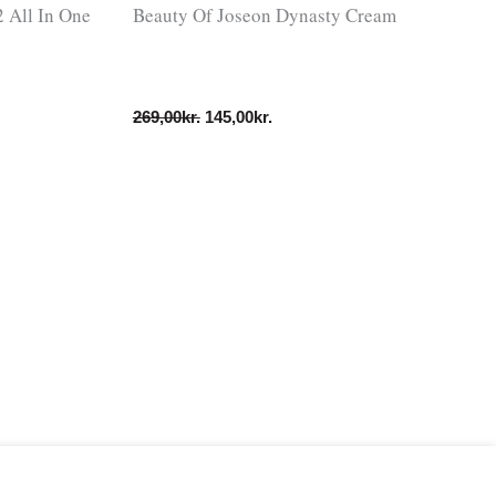
 All In One
Beauty Of Joseon Dynasty Cream
269,00
kr.
145,00
kr.