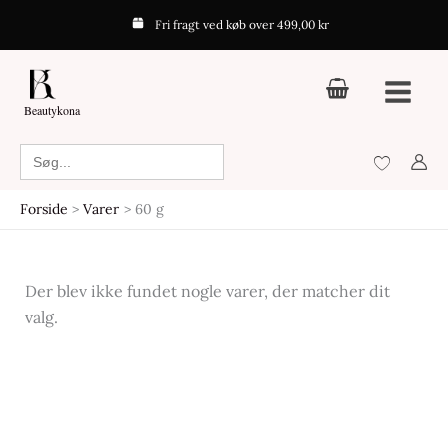
Gå
Fri fragt ved køb over 499,00 kr
til
indholdet
Beautykona
Search
for:
Forside
Varer
60 g
Der blev ikke fundet nogle varer, der matcher dit
valg.