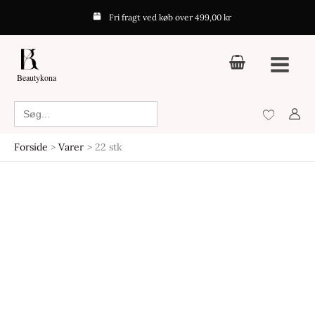
Gå
Fri fragt ved køb over 499,00 kr
til
indholdet
Beautykona
Search
for:
Forside
Varer
22 stk