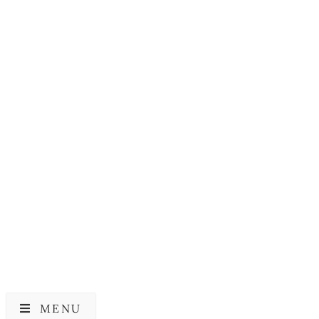
SKIN1004
SKIN1004 Tea-Trica
Spot Cover Patch
59,00
kr.
MENU