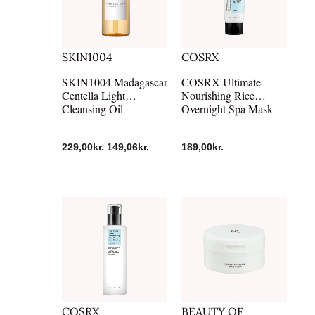
SKIN1004
COSRX
SKIN1004 Madagascar
COSRX Ultimate
Centella Light
Nourishing Rice
Cleansing Oil
Overnight Spa Mask
229,00
kr.
149,06
kr.
189,00
kr.
COSRX
BEAUTY OF