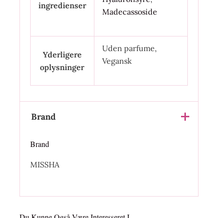
ingredienser
Madecassoside
Uden parfume,
Yderligere
Vegansk
oplysninger
Brand
Brand
MISSHA
Du Kunne Også Være Interesseret I…