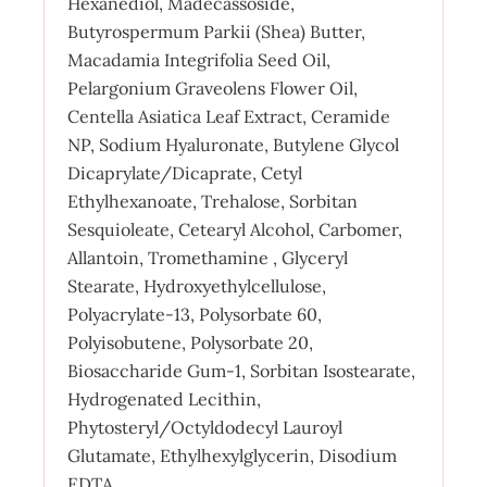
Hexanediol, Madecassoside,
Butyrospermum Parkii (Shea) Butter,
Macadamia Integrifolia Seed Oil,
Pelargonium Graveolens Flower Oil,
Centella Asiatica Leaf Extract, Ceramide
NP, Sodium Hyaluronate, Butylene Glycol
Dicaprylate/Dicaprate, Cetyl
Ethylhexanoate, Trehalose, Sorbitan
Sesquioleate, Cetearyl Alcohol, Carbomer,
Allantoin, Tromethamine , Glyceryl
Stearate, Hydroxyethylcellulose,
Polyacrylate-13, Polysorbate 60,
Polyisobutene, Polysorbate 20,
Biosaccharide Gum-1, Sorbitan Isostearate,
Hydrogenated Lecithin,
Phytosteryl/Octyldodecyl Lauroyl
Glutamate, Ethylhexylglycerin, Disodium
EDTA.