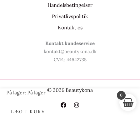
Handelsbetingelser
Privatlivspolitik
Kontakt os
Kontakt kundeservice
kontakt@beautykona.dk
CVR.: 44642735
© 2026 Beautykona
Missha
På lager:
På lager
0
Mascure
Nærende
LÆG I KURV
ansigts
sheetmaske
|