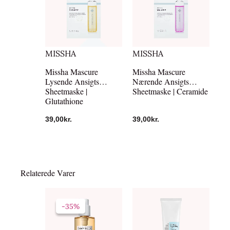
MISSHA
MISSHA
Missha Mascure
Missha Mascure
Lysende Ansigts
Nærende Ansigts
Sheetmaske |
Sheetmaske | Ceramide
Glutathione
39,00
kr.
39,00
kr.
Relaterede Varer
Den
Den
oprindelige
aktuelle
-35%
-35%
pris
pris
var:
er:
229,00kr..
149,06kr..