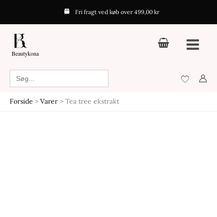
Gå
Fri fragt ved køb over 499,00 kr
til
indholdet
Beautykona
Search
for:
Forside
Varer
Tea tree ekstrakt
Den
Den
Den
Den
oprindelige
aktuelle
oprindelige
aktuelle