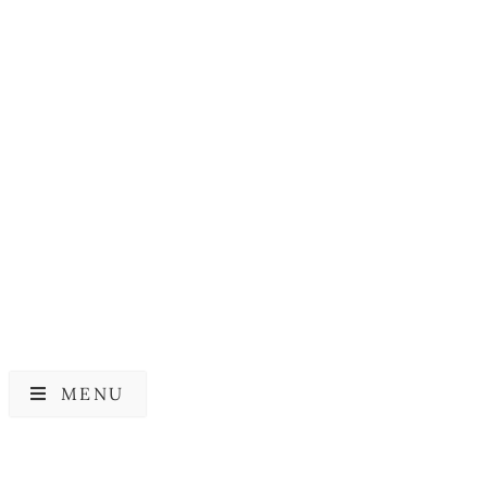
COSRX
COSRX
COSRX Oil Free Ultra
COSRX One Step
Moisturizing Lotion
Original Clear Pad
229,00
kr.
189,00
kr.
MENU