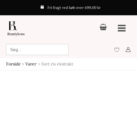
Gå
Fri fragt ved køb over 499,00 kr
til
indholdet
Beautykona
Search
for:
Forside
Varer
Sort ris ekstrakt
Den
Den
oprindelige
aktuelle