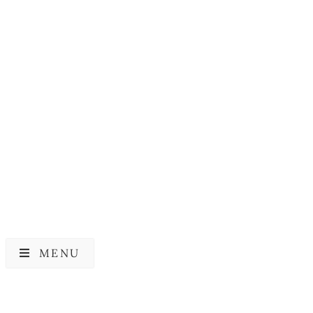
HARUHARU WONDER
HARUHARU WONDER
Haruharu Wonder Black
Haruharu Wonder Black
Rice Hyaluronic Toner
Rice Moisture 5.5 Soft
For Sensitive Skin
Cleansing Gel
169,00
kr.
159,00
kr.
MENU