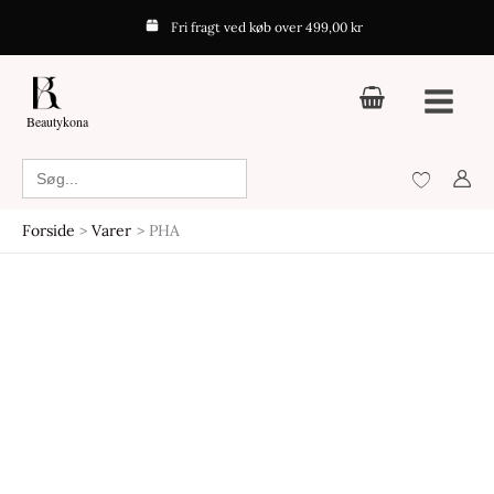
Gå
Fri fragt ved køb over 499,00 kr
til
indholdet
Beautykona
Search
for:
Forside
Varer
PHA