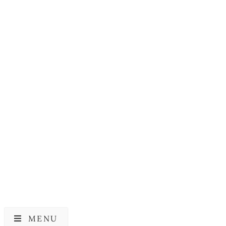
SKIN1004
SKIN1004 Madagascar
Centella Toning Toner
189,00
kr.
MENU