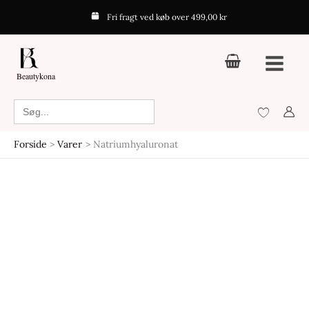
Gå
Fri fragt ved køb over 499,00 kr
til
indholdet
Beautykona
Search
for:
Forside
Varer
Natriumhyaluronat
Den
Den
oprindelige
aktuelle