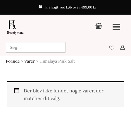
Gå
Fri fragt ved køb over 499,00 kr
til
indholdet
Beautykona
Search
for:
Forside
Varer
Himalaya Pink Salt
Der blev ikke fundet nogle varer, der
matcher dit valg.