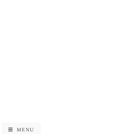
MISSHA
Missha Mascure Lysende
Ansigts Sheetmaske |
Glutathione
39,00
kr.
MENU