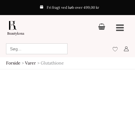
Gå
Fri fragt ved køb over 499,00 kr
til
indholdet
Beautykona
Search
for:
Forside
Varer
Glutathione