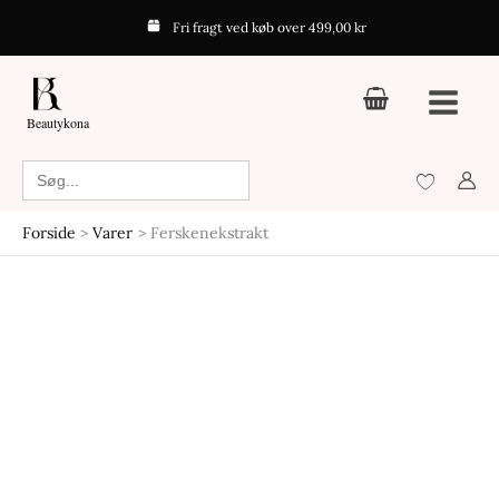
Gå
Fri fragt ved køb over 499,00 kr
til
indholdet
Beautykona
Search
for:
Forside
Varer
Ferskenekstrakt
Den
Den
Den
Den
oprindelige
aktuelle
oprindelige
aktuelle