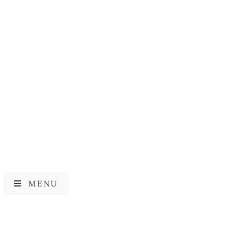
FRUDIA
Frudia My Orchard Peach
Hand Cream
29,00
kr.
MENU