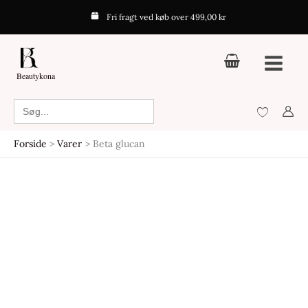
Gå
Fri fragt ved køb over 499,00 kr
til
indholdet
Beautykona
Search
for:
Forside
Varer
Beta glucan
Den
Den
oprindelige
aktuelle